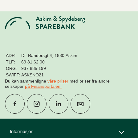
ADR:
Dr. Randersgt 4, 1830 Askim
TLF:
69 81 62 00
ORG:
937 885 199
SWIFT:
ASKSNO21
Du kan sammenligne
våre priser
med priser fra andre
selskaper
på Finansportalen
.
group
Finn rådgiver
Informasjon