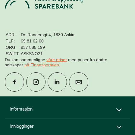
ADR:
Dr. Randersgt 4, 1830 Askim
TLF:
69 81 62 00
ORG:
937 885 199
SWIFT:
ASKSNO21
Du kan sammenligne
våre priser
med priser fra andre
selskaper
på Finansportalen
.
group
Finn rådgiver
Informasjon
Innlogginger
perm_phone_msg
Kontakt oss