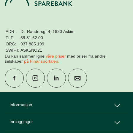
ADR:
Dr. Randersgt 4, 1830 Askim
TLF:
69 81 62 00
ORG:
937 885 199
SWIFT:
ASKSNO21
Du kan sammenligne
våre priser
med priser fra andre
selskaper
på Finansportalen
.
group
Finn rådgiver
Informasjon
Innlogginger
perm_phone_msg
Kontakt oss