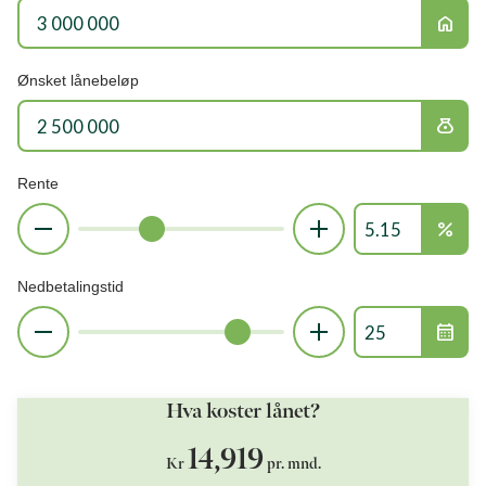
home
Ønsket lånebeløp
money_bag
Rente
percent
Nedbetalingstid
calendar_month
Hva koster lånet?
14,919
Kr
pr. mnd.