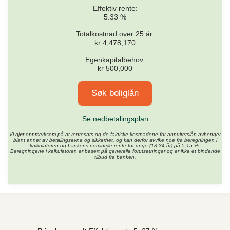
Effektiv rente:
5.33
%
Totalkostnad over
25
år:
kr
4,478,170
Egenkapitalbehov:
kr
500,000
Søk boliglån
Se nedbetalingsplan
Vi gjør oppmerksom på at rentesats og de faktiske kostnadene for annuitetslån avhenger
blant annet av betalingsevne og sikkerhet, og kan derfor avvike noe fra beregningen i
kalkulatoren og bankens nominelle rente for unge (18-34 år) på 5,15 %.
Beregningene i kalkulatoren er basert på generelle forutsetninger og er ikke et bindende
tilbud fra banken.