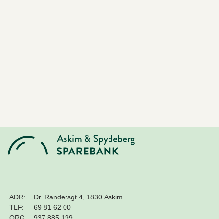
ADR:
Dr. Randersgt 4, 1830 Askim
TLF:
69 81 62 00
ORG:
937 885 199