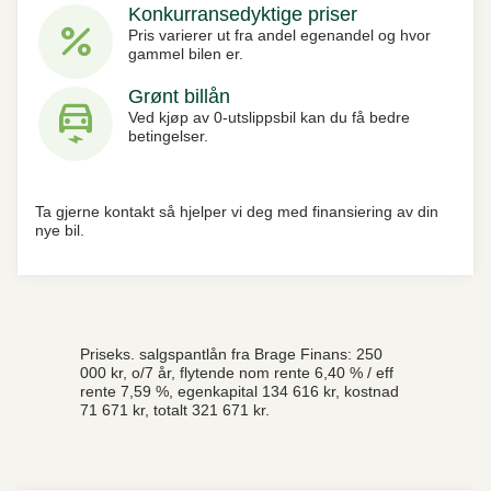
Konkurransedyktige priser
percent
Pris varierer ut fra andel egenandel og hvor
gammel bilen er.
Grønt billån
electric_car
Ved kjøp av 0-utslippsbil kan du få bedre
betingelser.
Ta gjerne kontakt så hjelper vi deg med finansiering av din
nye bil.
Priseks. salgspantlån fra Brage Finans: 250
000 kr, o/7 år, flytende nom rente 6,40 % / eff
rente 7,59 %, egenkapital 134 616 kr, kostnad
71 671 kr, totalt 321 671 kr.