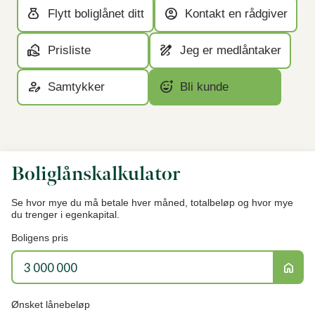
money_bag
account_circle
Flytt boliglånet ditt
Kontakt en rådgiver
real_estate_agent
draw
Prisliste
Jeg er medlåntaker
person_edit
add_reaction
Samtykker
Bli kunde
Boliglånskalkulator
Se hvor mye du må betale hver måned, totalbeløp og hvor mye
du trenger i egenkapital.
Boligens pris
home
Ønsket lånebeløp