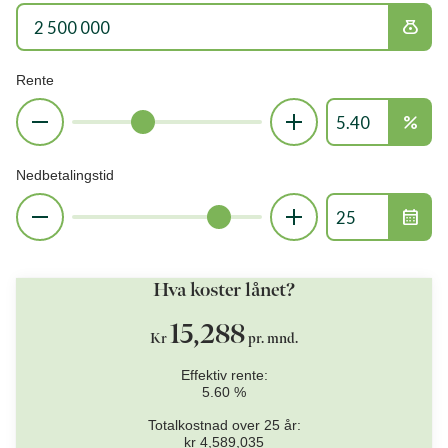
money_bag
Rente
percent
Nedbetalingstid
calendar_month
Hva koster lånet?
15,288
Kr
pr. mnd.
Effektiv rente:
5.60
%
Totalkostnad over
25
år:
kr
4,589,035