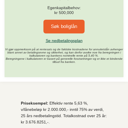
Egenkapitalbehov:
kr
500,000
Søk boliglån
Se nedbetalingsplan
Vi gjør oppmerksom på at rentesats og de faktiske kostnadene for annuitetslån avhenger
blant annet av betalingsevne og sikkerhet, og kan derfor avvike noe fra beregningen i
kalkulatoren og bankens nominelle rente på 5,40 %.
Beregningene i kalkulatoren er basert på generelle forutsetninger og er ikke et bindende
tilbud fra banken.
Priseksempel:
Effektiv rente 5,63 %,
v/lånebeløp kr 2.000.000,- inntil 75% av verdi,
25 års nedbetalingstid. Totalkostnad over 25 år:
kr 3.676.8251,-.