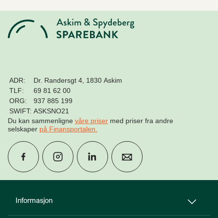
ADR:
Dr. Randersgt 4, 1830 Askim
TLF:
69 81 62 00
ORG:
937 885 199
SWIFT:
ASKSNO21
Du kan sammenligne
våre priser
med priser fra andre
selskaper
på Finansportalen
.
group
Finn rådgiver
Informasjon