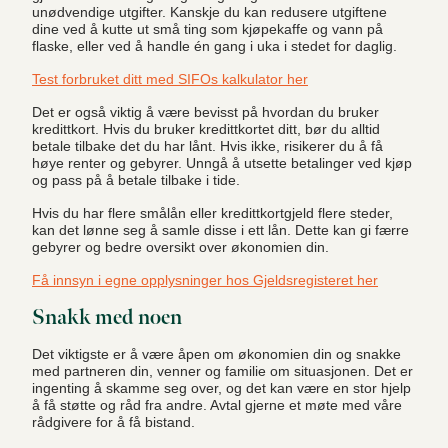
unødvendige utgifter. Kanskje du kan redusere utgiftene
dine ved å kutte ut små ting som kjøpekaffe og vann på
flaske, eller ved å handle én gang i uka i stedet for daglig.
Test forbruket ditt med SIFOs kalkulator her
Det er også viktig å være bevisst på hvordan du bruker
kredittkort. Hvis du bruker kredittkortet ditt, bør du alltid
betale tilbake det du har lånt. Hvis ikke, risikerer du å få
høye renter og gebyrer. Unngå å utsette betalinger ved kjøp
og pass på å betale tilbake i tide.
Hvis du har flere smålån eller kredittkortgjeld flere steder,
kan det lønne seg å samle disse i ett lån. Dette kan gi færre
gebyrer og bedre oversikt over økonomien din.
Få innsyn i egne opplysninger hos Gjeldsregisteret her
Snakk med noen
Det viktigste er å være åpen om økonomien din og snakke
med partneren din, venner og familie om situasjonen. Det er
ingenting å skamme seg over, og det kan være en stor hjelp
å få støtte og råd fra andre. Avtal gjerne et møte med våre
rådgivere for å få bistand.