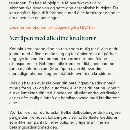
telefonen. Du kan få hjelp til å få oversikt over din
økonomiske situasjon og sette opp et realistisk budsjett. Du
kan også få hjelp til å forhandle med dine kreditorer og søke
om utsettelse av betalinger.
Les mer om økonomisk rådgivning fra NAV her
Vær åpen med alle dine kreditorer
Kontakt kreditorene dine så raskt som mulig for å vise at du
jobber med å finne en løsning og for å hindre at du pådrar
deg nye kostnader i perioden du arbeider med å løse
situasjonen din. Behandle alle kreditorer likt, med samme
rente og informasjon. Gi en åpen oversikt over din
månedlige økonomi og en total liste over dine kreditorer.
Hvis du har en oversikt over din betalingsevne (din inntekt
minus forbruks- og boligutgifter), eller hvis du har mulighet til
å øke inntekten din ved å selge en bil eller andre verdisaker,
er det ofte mulig å inngå en betalingsavtale med kreditorene
dine.
Vær konkret når du foreslår hvilke delbetalinger du kan gjøre
på gjelden fremover. Erfaringen viser at de fleste kreditorer
som ikke har pant i bil eller bolig, er villige til å finne en
betalingsordning med deg.