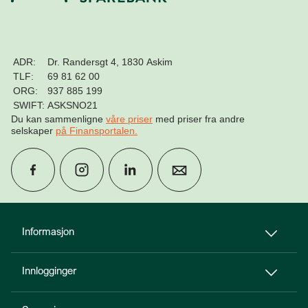
ADR:
Dr. Randersgt 4, 1830 Askim
TLF:
69 81 62 00
ORG:
937 885 199
SWIFT:
ASKSNO21
Du kan sammenligne
våre priser
med priser fra andre
selskaper
på Finansportalen
.
group
Finn rådgiver
Informasjon
Innlogginger
perm_phone_msg
Kontakt oss