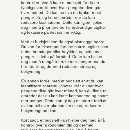
kontrollen. Ved å lage et budsjett får du en
tydelig oversikt over hvor pengene dine går
hver måned. Du kan se hva du bruker mest
penger på, og finne områder der du kan
redusere kostnadene. Dette kan igjen hjelpe
deg med å prioritere bort unødvendige utgifter
og fokusere på det som er viktig.
Med et budsjett kan du også planlegge bedre.
Du kan for eksempel forutse større utgifter som
ferier, bursdager eller høytider, og sette av
penger til dette på forhånd. Dette kan hjelpe
deg med å unngå å bruke mer penger enn du
har råd til, og dermed redusere stress og
bekymring.
En annen fordel med et budsjett er at du kan
identifisere sparemuligheter. Når du ser hvor
pengene dine går hver måned, kan du finne ut
områder der du kan kutte kostnadene og spare
mer penger. Dette kan gi deg en større følelse
av kontroll over økonomien din og redusere
bekymringene dine.
Kort sagt, et budsjett kan hjelpe deg med å få
kontroll over økonomien din og dermed