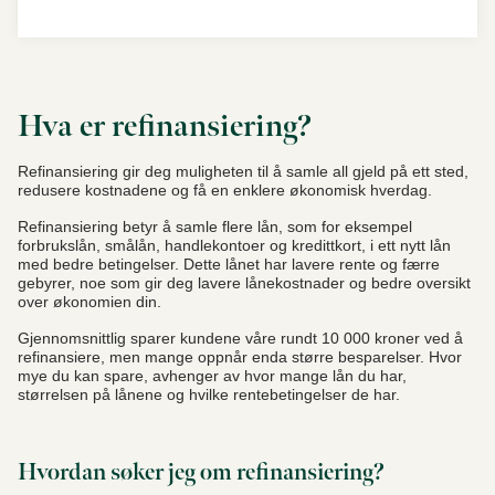
Hva er refinansiering?
Refinansiering gir deg muligheten til å samle all gjeld på ett sted,
redusere kostnadene og få en enklere økonomisk hverdag.
Refinansiering betyr å samle flere lån, som for eksempel
forbrukslån, smålån, handlekontoer og kredittkort, i ett nytt lån
med bedre betingelser. Dette lånet har lavere rente og færre
gebyrer, noe som gir deg lavere lånekostnader og bedre oversikt
over økonomien din.
Gjennomsnittlig sparer kundene våre rundt 10 000 kroner ved å
refinansiere, men mange oppnår enda større besparelser. Hvor
mye du kan spare, avhenger av hvor mange lån du har,
størrelsen på lånene og hvilke rentebetingelser de har.
Hvordan søker jeg om refinansiering?