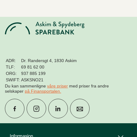
ADR:
Dr. Randersgt 4, 1830 Askim
TLF:
69 81 62 00
ORG:
937 885 199
SWIFT:
ASKSNO21
Du kan sammenligne
våre priser
med priser fra andre
selskaper
på Finansportalen
.
group
Finn rådgiver
Informasjon