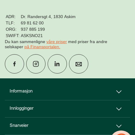
ADR:
Dr. Randersgt 4, 1830 Askim
TLF:
69 81 62 00
ORG:
937 885 199
SWIFT:
ASKSNO21
Du kan sammenligne
våre priser
med priser fra andre
selskaper
på Finansportalen
.
group
Finn rådgiver
Informasjon
Innlogginger
perm_phone_msg
Kontakt oss
Snarveier
Til toppen
person_add
Bli kunde