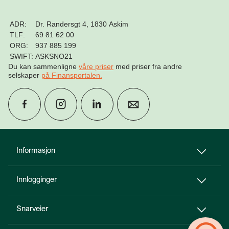
ADR:
Dr. Randersgt 4, 1830 Askim
TLF:
69 81 62 00
ORG:
937 885 199
SWIFT:
ASKSNO21
Du kan sammenligne
våre priser
med priser fra andre
selskaper
på Finansportalen
.
group
Finn rådgiver
Informasjon
Innlogginger
perm_phone_msg
Kontakt oss
Snarveier
Til toppen
person_add
Bli kunde