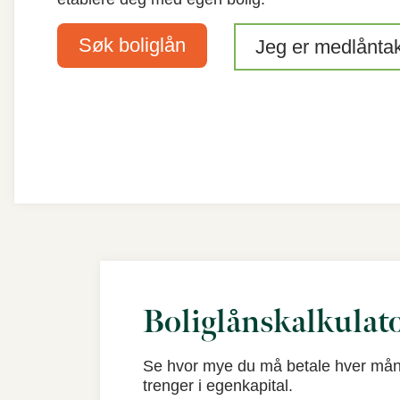
Søk boliglån
Jeg er medlånta
Boliglånskalkulato
Se hvor mye du må betale hver mån
trenger i egenkapital.