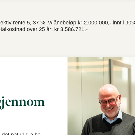
ektiv rente 5, 37 %, v/lånebeløp kr 2.000.000,- inntil 90%
otalkostnad over 25 år: kr 3.586.721,-
 gjennom
 det naturlig å ha