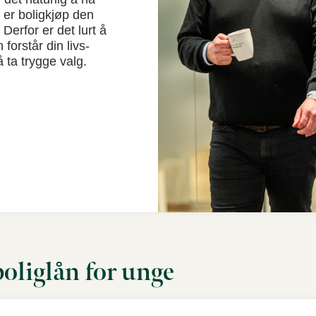
 er boligkjøp den
 Derfor er det lurt å
orstår din livs-
å ta trygge valg.
oliglån for unge