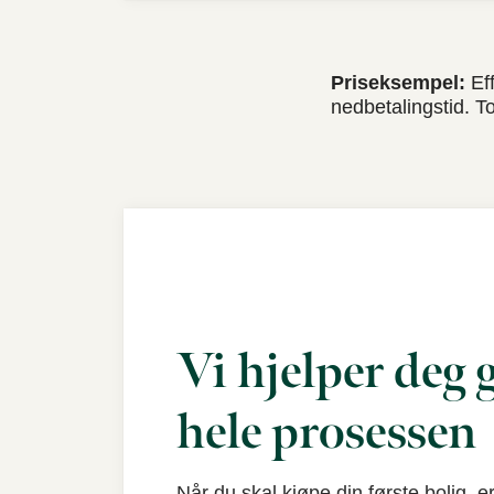
Priseksempel:
Eff
nedbetalingstid. T
Vi hjelper deg
hele prosessen
Når du skal kjøpe din første bolig, er