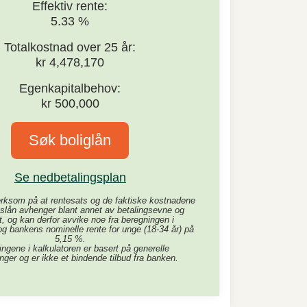
Effektiv rente:
5.33
%
Totalkostnad over
25
år:
kr
4,478,170
Egenkapitalbehov:
kr
500,000
Søk boliglån
Se nedbetalingsplan
rksom på at rentesats og de faktiske kostnadene
tslån avhenger blant annet av betalingsevne og
t, og kan derfor avvike noe fra beregningen i
og bankens nominelle rente for unge (18-34 år) på
5,15 %.
ngene i kalkulatoren er basert på generelle
inger og er ikke et bindende tilbud fra banken.