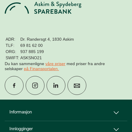
ADR:
Dr. Randersgt 4, 1830 Askim
TLF:
69 81 62 00
ORG:
937 885 199
SWIFT:
ASKSNO21
Du kan sammenligne
våre priser
med priser fra andre
selskaper
på Finansportalen
.
group
Finn rådgiver
Informasjon
Innlogginger