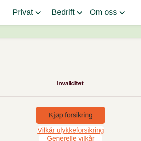
Privat
Bedrift
Om oss
Kjøp forsikring
Vilkår ulykkeforsikring
Generelle vilkår