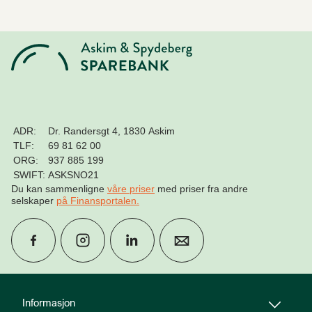
ADR:
Dr. Randersgt 4, 1830 Askim
TLF:
69 81 62 00
ORG:
937 885 199
SWIFT:
ASKSNO21
Du kan sammenligne
våre priser
med priser fra andre
selskaper
på Finansportalen
.
group
Finn rådgiver
Informasjon