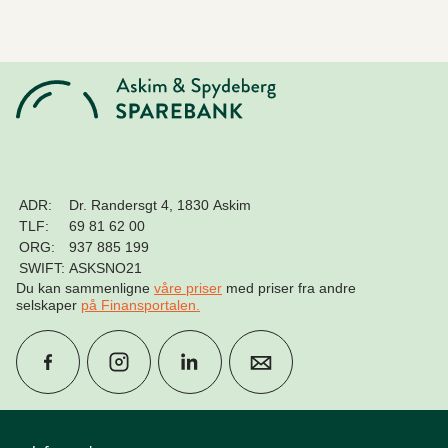
ADR:
Dr. Randersgt 4, 1830 Askim
TLF:
69 81 62 00
ORG:
937 885 199
SWIFT:
ASKSNO21
Du kan sammenligne
våre priser
med priser fra andre
selskaper
på Finansportalen
.
group
Finn rådgiver