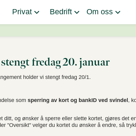
Privat
Bedrift
Om oss
 stengt fredag 20. januar
rangement holder vi stengt fredag 20/1.
endelse som
sperring av kort og bankID ved svindel
, k
t ditt, og ønsker å sperre eller slette kortet, gjøres det en
r "Oversikt" velger du kortet du ønsker å endre, så trykk 