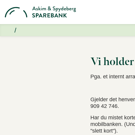
Vi holder
Pga. et internt ar
Gjelder det henv
909 42 746.
Har du mistet korte
mobilbanken. (Unde
"slett kort").