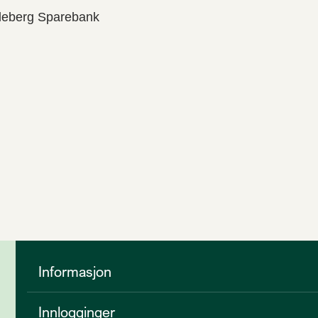
deberg Sparebank
Informasjon
Innlogginger