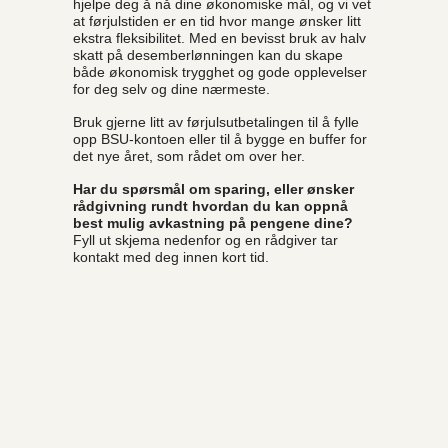
hjelpe deg å nå dine økonomiske mål, og vi vet
at førjulstiden er en tid hvor mange ønsker litt
ekstra fleksibilitet. Med en bevisst bruk av halv
skatt på desemberlønningen kan du skape
både økonomisk trygghet og gode opplevelser
for deg selv og dine nærmeste.
Bruk gjerne litt av førjulsutbetalingen til å fylle
opp BSU-kontoen eller til å bygge en buffer for
det nye året, som rådet om over her.
Har du spørsmål om sparing, eller ønsker
rådgivning rundt hvordan du kan oppnå
best mulig avkastning på pengene dine?
Fyll ut skjema nedenfor og en rådgiver tar
kontakt med deg innen kort tid.