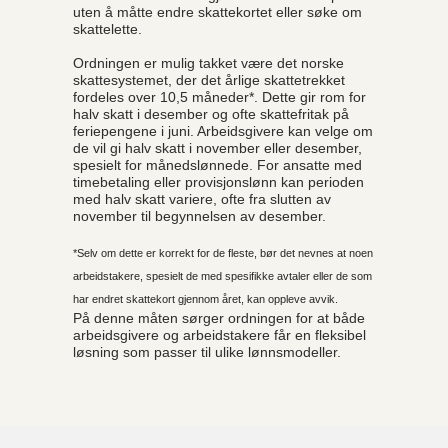
uten å måtte endre skattekortet eller søke om
skattelette.
Ordningen er mulig takket være det norske
skattesystemet, der det årlige skattetrekket
fordeles over 10,5 måneder*. Dette gir rom for
halv skatt i desember og ofte skattefritak på
feriepengene i juni. Arbeidsgivere kan velge om
de vil gi halv skatt i november eller desember,
spesielt for månedslønnede. For ansatte med
timebetaling eller provisjonslønn kan perioden
med halv skatt variere, ofte fra slutten av
november til begynnelsen av desember.
*Selv om dette er korrekt for de fleste, bør det nevnes at noen
arbeidstakere, spesielt de med spesifikke avtaler eller de som
har endret skattekort gjennom året, kan oppleve avvik.
På denne måten sørger ordningen for at både
arbeidsgivere og arbeidstakere får en fleksibel
løsning som passer til ulike lønnsmodeller.