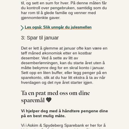
til, og sett en sum for hver. På denne måten får
du kontroll over pengebruken, samtidig som du
har rom til å glede familie og venner med
gjennomtenkte gaver.
Les også: Slik unngår du julesmellen
3: Spar til januar
Det er lett å glemme at januar ofte kan være en
tøff måned økonomisk etter en kostbar
desember. Ved å sette av litt av
desemberlønningen, kan du starte året uten å
måtte bekymre deg for en skral konto i januar.
Sett opp en liten buffer, eller legg penger på en
sparekonto, slik at du har litt ekstra å ta av når
hverdagen og det nye året starter igjen.
Ta en prat med oss om dine
sparemål 💚
Vi hjelper deg med å håndtere pengene dine
på en best mulig måte.
Vi i Askim & Spydeberg Sparebank er her for å