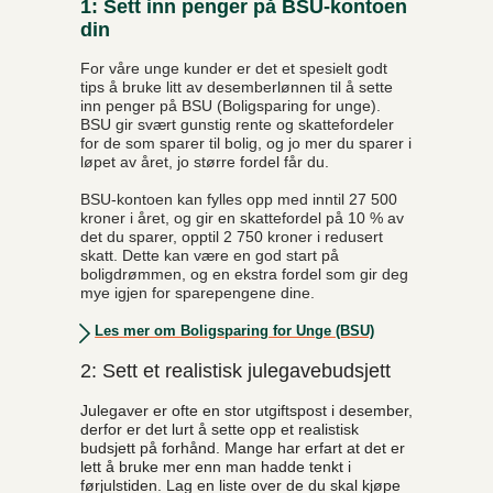
1: Sett inn penger på BSU-kontoen
din
For våre unge kunder er det et spesielt godt
tips å bruke litt av desemberlønnen til å sette
inn penger på BSU (Boligsparing for unge).
BSU gir svært gunstig rente og skattefordeler
for de som sparer til bolig, og jo mer du sparer i
løpet av året, jo større fordel får du.
BSU-kontoen kan fylles opp med inntil 27 500
kroner i året, og gir en skattefordel på 10 % av
det du sparer, opptil 2 750 kroner i redusert
skatt. Dette kan være en god start på
boligdrømmen, og en ekstra fordel som gir deg
mye igjen for sparepengene dine.
Les mer om Boligsparing for Unge (BSU)
2: Sett et realistisk julegavebudsjett
Julegaver er ofte en stor utgiftspost i desember,
derfor er det lurt å sette opp et realistisk
budsjett på forhånd. Mange har erfart at det er
lett å bruke mer enn man hadde tenkt i
førjulstiden. Lag en liste over de du skal kjøpe