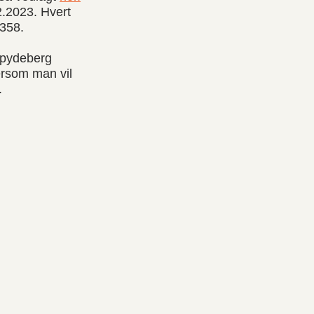
2.2023. Hvert
 358.
Spydeberg
rsom man vil
.