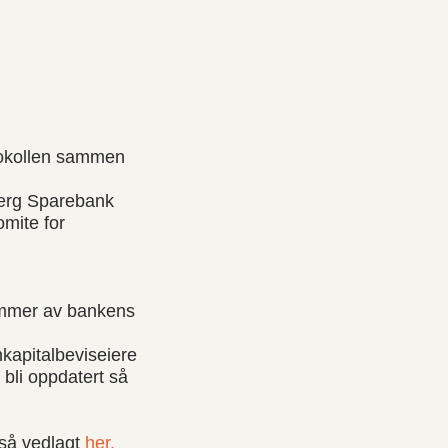
otokollen sammen
berg Sparebank
omite for
emmer av bankens
nkapitalbeviseiere
 bli oppdatert så
gså vedlagt
her.