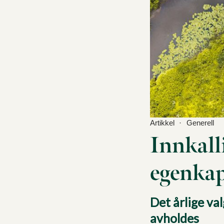
Artikkel
Generell
Innkalli
egenkap
Det årlige va
avholdes