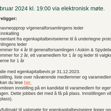
bruar 2024 kl. 19:00 via elektronisk møte.
religger:
avneopprop v/generalforsamlingens leder
innkalling
esentant fra egenkapitalbeviseierne til å undertegne pr
lingens leder
emmer for 4 år til generalforsamlingen i Askim & Spyde
mmer for 2 år, ett varamedlem for 1 år og leder til valgk
erne for 1 år
alle med egenkapitalbevis pr 31.12.2023.
stilling, liste over nåværende medlemmer og varamedl
 kan du lese
her.
miteen innstilling på en kandidat til varamedlem for ege
ngen. Dette jobbes det med å få på plass. Innstillingen vil
plass).
ullmakt til valgmøte for egenkapitalbeviseiere ligger o