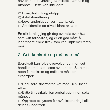
nåværende påvirkning på miljøet, samfunn og
økonomi. Dette kan inkludere:
👉Energiforbruk og utslipp
👉Avfallshåndtering
👉Leverandørkjeder og materialvalg
👉Arbeidsmiljø og trivsel blant ansatte
En slik kartlegging gir deg oversikt over hva
som kan forbedres, og er en god måte å
identifisere enkle tiltak som kan implementeres
raskt.
2. Sett konkrete og målbare mål
Bærekraft kan føles overveldende, men det
handler om å ta ett steg av gangen. Start med
noen få konkrete og målbare mål, for
eksempel:
👉Redusere strømforbruket med 10 % innen
ett år.
👉Bytte til resirkulerbar emballasje innen seks
måneder.
👉Opprette et system for avfallssortering i alle
deler av bedriften.