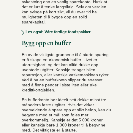
avkastning enn en vanlig sparekonto. Husk at
det er lurt å tenke langsiktig. Selv om verdien
kan svinge på kort sikt, vil du over tid ha
muligheten til å bygge opp en solid
sparekapital.
Les også: Våre ferdige fondspakker
Bygg opp en buffer
En av de viktigste grunnene til å starte sparing
er å skape en økonomisk buffer. Livet er
uforutsigbart, og det kan alltid dukke opp
uventede utgifter. Kanskje trenger bilen
reparasjon, eller kanskje vaskemaskinen ryker.
Ved å ha en bufferkonto slipper du stresset
med å finne penger i siste liten eller øke
kredittkortgjelden.
En bufferkonto bør ideelt sett dekke minst tre
måneders faste utgifter. Hvis det virker
overveldende å spare opp et slikt beløp, kan du
begynne med et mål som føles mer
overkommelig. Kanskje er det 5 000 kroner,
eller kanskje bare 1 000 kroner til å begynne
med. Det viktigste er å starte.