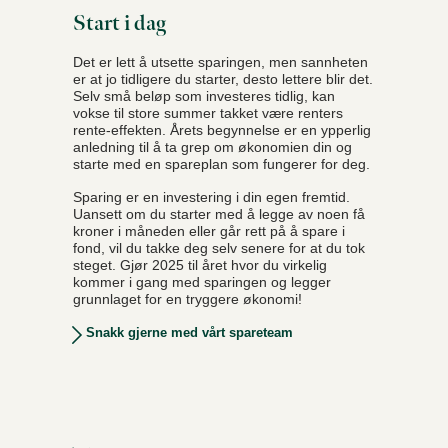
Start i dag
Det er lett å utsette sparingen, men sannheten
er at jo tidligere du starter, desto lettere blir det.
Selv små beløp som investeres tidlig, kan
vokse til store summer takket være renters
rente-effekten. Årets begynnelse er en ypperlig
anledning til å ta grep om økonomien din og
starte med en spareplan som fungerer for deg.
Sparing er en investering i din egen fremtid.
Uansett om du starter med å legge av noen få
kroner i måneden eller går rett på å spare i
fond, vil du takke deg selv senere for at du tok
steget. Gjør 2025 til året hvor du virkelig
kommer i gang med sparingen og legger
grunnlaget for en tryggere økonomi!
Snakk gjerne med vårt spareteam