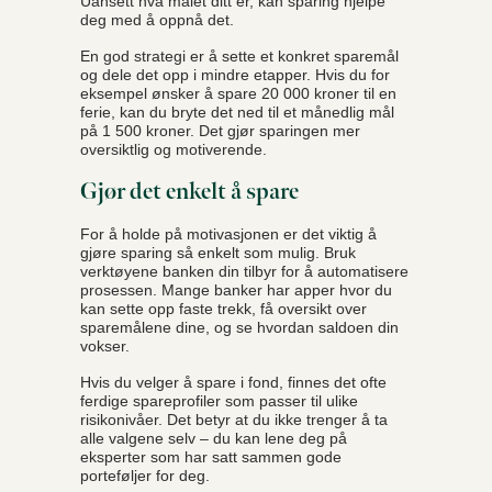
Uansett hva målet ditt er, kan sparing hjelpe
deg med å oppnå det.
En god strategi er å sette et konkret sparemål
og dele det opp i mindre etapper. Hvis du for
eksempel ønsker å spare 20 000 kroner til en
ferie, kan du bryte det ned til et månedlig mål
på 1 500 kroner. Det gjør sparingen mer
oversiktlig og motiverende.
Gjør det enkelt å spare
For å holde på motivasjonen er det viktig å
gjøre sparing så enkelt som mulig. Bruk
verktøyene banken din tilbyr for å automatisere
prosessen. Mange banker har apper hvor du
kan sette opp faste trekk, få oversikt over
sparemålene dine, og se hvordan saldoen din
vokser.
Hvis du velger å spare i fond, finnes det ofte
ferdige spareprofiler som passer til ulike
risikonivåer. Det betyr at du ikke trenger å ta
alle valgene selv – du kan lene deg på
eksperter som har satt sammen gode
porteføljer for deg.