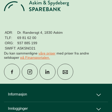
ADR:
Dr. Randersgt 4, 1830 Askim
TLF:
69 81 62 00
ORG:
937 885 199
SWIFT:
ASKSNO21
Du kan sammenligne
våre priser
med priser fra andre
selskaper
på Finansportalen
.
group
Finn rådgiver
Informasjon
Innlogginger
perm_phone_msg
Kontakt oss