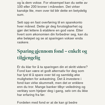
og la dem vokse. For eksempel kan du sette av
100 eller 200 kroner i måneden. Det virker
kanskje lite, men over tid blir dette en betydelig
sum.
Sett opp en fast overføring til en sparekonto
hver måned. Dette gir deg forutsigbarhet og
gjør det lettere å etablere en god vane. Etter
hvert som økonomien din forbedrer seg, kan du
øke beløpet og se at sparingen vokser enda
raskere.
Sparing gjennom fond – enkelt og
tilgjengelig
Er du klar for å ta sparingen din et skritt videre?
Fond kan være et godt alternativ for deg som
har lyst til å spare over tid og samtidig øke
muligheten for avkastning. Det å investere i
fond kan virke skummelt, men det er enklere
enn du tror. Mange banker tilbyr veiledning og
verktøy som hjelper deg i gang, selv om du ikke
har erfaring fra før.
Fordelen med fond er at de kan gi bedre