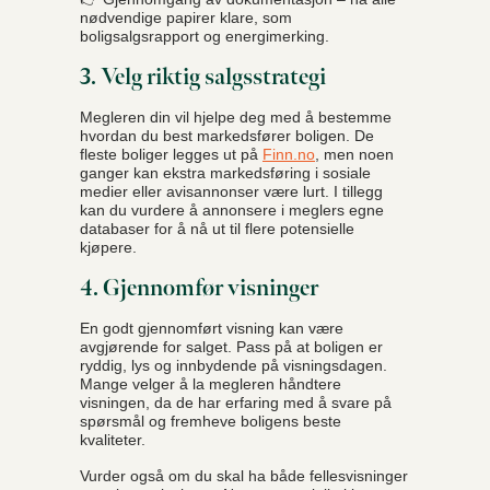
nødvendige papirer klare, som
boligsalgsrapport og energimerking.
3. Velg riktig salgsstrategi
Megleren din vil hjelpe deg med å bestemme
hvordan du best markedsfører boligen. De
fleste boliger legges ut på
Finn.no
, men noen
ganger kan ekstra markedsføring i sosiale
medier eller avisannonser være lurt. I tillegg
kan du vurdere å annonsere i meglers egne
databaser for å nå ut til flere potensielle
kjøpere.
4. Gjennomfør visninger
En godt gjennomført visning kan være
avgjørende for salget. Pass på at boligen er
ryddig, lys og innbydende på visningsdagen.
Mange velger å la megleren håndtere
visningen, da de har erfaring med å svare på
spørsmål og fremheve boligens beste
kvaliteter.
Vurder også om du skal ha både fellesvisninger