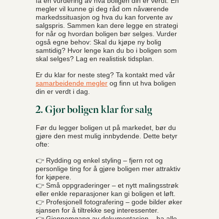
få en vurdering av hva boligen din er verdt. En
megler vil kunne gi deg råd om nåværende
markedssituasjon og hva du kan forvente av
salgspris. Sammen kan dere legge en strategi
for når og hvordan boligen bør selges. Vurder
også egne behov: Skal du kjøpe ny bolig
samtidig? Hvor lenge kan du bo i boligen som
skal selges? Lag en realistisk tidsplan.
Er du klar for neste steg? Ta kontakt med vår
samarbeidende megler
og finn ut hva boligen
din er verdt i dag.
2. Gjør boligen klar for salg
Før du legger boligen ut på markedet, bør du
gjøre den mest mulig innbydende. Dette betyr
ofte:
👉 Rydding og enkel styling – fjern rot og
personlige ting for å gjøre boligen mer attraktiv
for kjøpere.
👉 Små oppgraderinger – et nytt malingsstrøk
eller enkle reparasjoner kan gi boligen et løft.
👉 Profesjonell fotografering – gode bilder øker
sjansen for å tiltrekke seg interessenter.
👉 Gjennomgang av dokumentasjon – ha alle