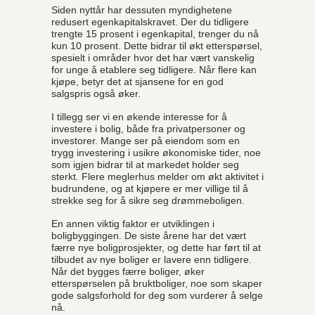
Siden nyttår har dessuten myndighetene
redusert egenkapitalskravet. Der du tidligere
trengte 15 prosent i egenkapital, trenger du nå
kun 10 prosent. Dette bidrar til økt etterspørsel,
spesielt i områder hvor det har vært vanskelig
for unge å etablere seg tidligere. Når flere kan
kjøpe, betyr det at sjansene for en god
salgspris også øker.
I tillegg ser vi en økende interesse for å
investere i bolig, både fra privatpersoner og
investorer. Mange ser på eiendom som en
trygg investering i usikre økonomiske tider, noe
som igjen bidrar til at markedet holder seg
sterkt. Flere meglerhus melder om økt aktivitet i
budrundene, og at kjøpere er mer villige til å
strekke seg for å sikre seg drømmeboligen.
En annen viktig faktor er utviklingen i
boligbyggingen. De siste årene har det vært
færre nye boligprosjekter, og dette har ført til at
tilbudet av nye boliger er lavere enn tidligere.
Når det bygges færre boliger, øker
etterspørselen på bruktboliger, noe som skaper
gode salgsforhold for deg som vurderer å selge
nå.