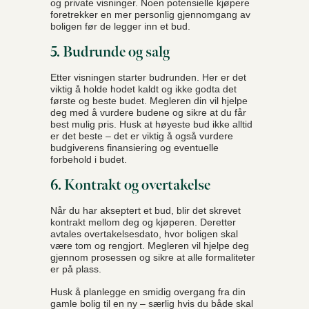
og private visninger. Noen potensielle kjøpere
foretrekker en mer personlig gjennomgang av
boligen før de legger inn et bud.
5. Budrunde og salg
Etter visningen starter budrunden. Her er det
viktig å holde hodet kaldt og ikke godta det
første og beste budet. Megleren din vil hjelpe
deg med å vurdere budene og sikre at du får
best mulig pris. Husk at høyeste bud ikke alltid
er det beste – det er viktig å også vurdere
budgiverens finansiering og eventuelle
forbehold i budet.
6. Kontrakt og overtakelse
Når du har akseptert et bud, blir det skrevet
kontrakt mellom deg og kjøperen. Deretter
avtales overtakelsesdato, hvor boligen skal
være tom og rengjort. Megleren vil hjelpe deg
gjennom prosessen og sikre at alle formaliteter
er på plass.
Husk å planlegge en smidig overgang fra din
gamle bolig til en ny – særlig hvis du både skal