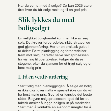
Har du ventet med å selge? Da kan 2025 være
året hvor du får solgt raskt og til en god pris.
Slik lykkes du med
boligsalget
En vellykket bolighandel kommer ikke av seg
selv. Det krever forberedelse, riktig strategi og
god gjennomføring. Her er en praktisk guide i
to deler: Først planlegging og forberedelser
frem mot salg, deretter selve salgsprosessen
fra visning til overtakelse. Følger du disse
stegene, øker du sjansen for et trygt salg og en
best mulig pris.
1. Få en verdivurdering
Start tidlig med planleggingen. Å selge en bolig
er ikke gjort over natta – spesielt ikke om du vil
ha best mulig pris. God tid er kanskje det beste
rådet: Begynn salgsprosessen i god tid før du
faktisk ønsker å legge boligen ut på markedet.
Start med å kontakte en eiendomsmegler for å