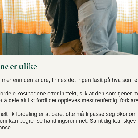
ne er ulike
 mer enn den andre, finnes det ingen fasit på hva som er 
ordele kostnadene etter inntekt, slik at den som tjener 
å dele alt likt fordi det oppleves mest rettferdig, forklar
elt lik fordeling er at paret ofte må tilpasse seg økonom
 som kan begrense handlingsrommet. Samtidig kan skjev f
lanse.