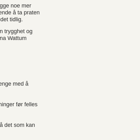
ygge noe mer
tende å ta praten
et tidlig.
n trygghet og
rina Wattum
 lenge med å
inger før felles
så det som kan