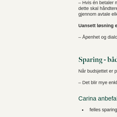
– Hvis én betaler 
dette skal håndter
gjennom avtale elle
Uansett løsning e
– Åpenhet og dialog
Sparing - bå
Når budsjettet er p
– Det blir mye enk
Carina anbefal
felles sparing