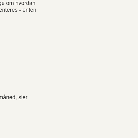
nige om hvordan
enteres - enten
 måned, sier