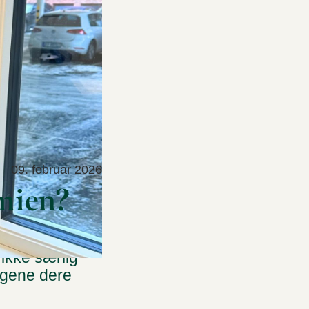
09. februar 2026
mien?
lles bolig i
 ikke særlig
ngene dere