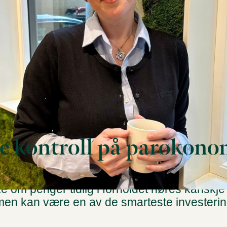
e kontroll på parøkono
ommerfugler i magen - og kanskje en første fe
e om penger tidlig i forholdet høres kanskje
 men kan være en av de smarteste investeri