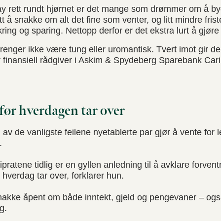
y rett rundt hjørnet er det mange som drømmer om å b
 å snakke om alt det fine som venter, og litt mindre fris
ing og sparing. Nettopp derfor er det ekstra lurt å gjøre d
enger ikke være tung eller uromantisk. Tvert imot gir de
er finansiell rådgiver i Askim & Spydeberg Sparebank Ca
- før hverdagen tar over
n av de vanligste feilene nyetablerte par gjør å vente for
.
ratene tidlig er en gyllen anledning til å avklare forventn
 hverdag tar over, forklarer hun.
nakke åpent om både inntekt, gjeld og pengevaner – og
g.