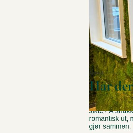
Artikkel
Har der
Nyforelsket, s
sikte? Å snakk
romantisk ut,
gjør sammen.