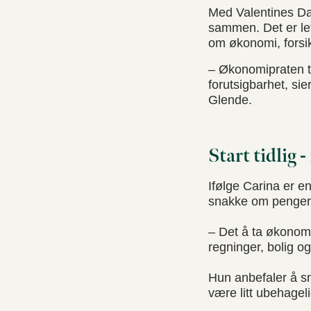
Med Valentines Da
sammen. Det er lett
om økonomi, forsikr
– Økonomipraten tr
forutsigbarhet, si
Glende.
Start tidlig 
Ifølge Carina er e
snakke om penger
– Det å ta økonomip
regninger, bolig og
Hun anbefaler å s
være litt ubehageli