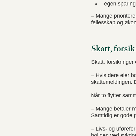
egen sparing 
– Mange prioritere
fellesskap og økon
Skatt, forsi
Skatt, forsikringe
– Hvis dere eier b
skattemeldingen. E
Når to flytter samm
– Mange betaler me
Samtidig er gode p
– Livs- og uførefo
boligen ved sykdom