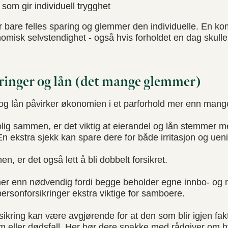
som gir individuell trygghet
r bare felles sparing og glemmer den individuelle. En k
omisk selvstendighet - også hvis forholdet en dag skulle t
kringer og lån (det mange glemmer)
r og lån påvirker økonomien i et parforhold mer enn mange
olig sammen, er det viktig at eierandel og lån stemmer m
n ekstra sjekk kan spare dere for både irritasjon og uen
en, er det også lett å bli dobbelt forsikret.
r enn nødvendig fordi begge beholder egne innbo- og re
ersonforsikringer ekstra viktige for samboere.
rsikring kan være avgjørende for at den som blir igjen fa
 eller dødsfall. Her bør dere snakke med rådgiver om h