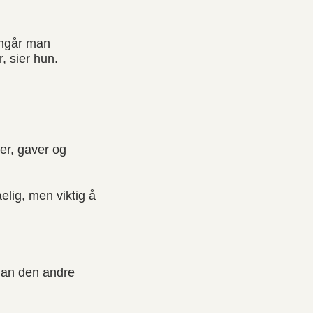
unngår man
, sier hun.
er, gaver og
elig, men viktig å
ordan den andre