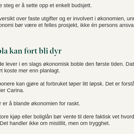
e steg er å sette opp et enkelt budsjett.
ersikt over faste utgifter og er involvert i økonomien, 
onomi bør være et felles prosjekt, ikke én persons ansvar
 kan fort bli dyr
 lever i en slags økonomisk boble den første tiden. Dat
rt koste mer enn planlagt.
ere kan gjøre at forbruket løper litt løpsk. Det er forstå
ier Carina.
 er å blande økonomien for raskt.
tore kjøp eller boliglån bør vente til dere faktisk vet hv
Det handler ikke om mistillit, men om trygghet.