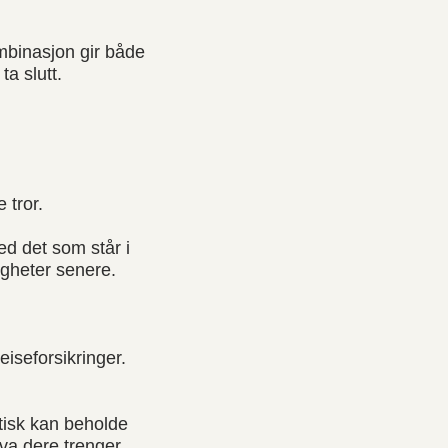
ombinasjon gir både
a slutt.
 tror.
ed det som står i
igheter senere.
iseforsikringer.
ktisk kan beholde
va dere trenger.