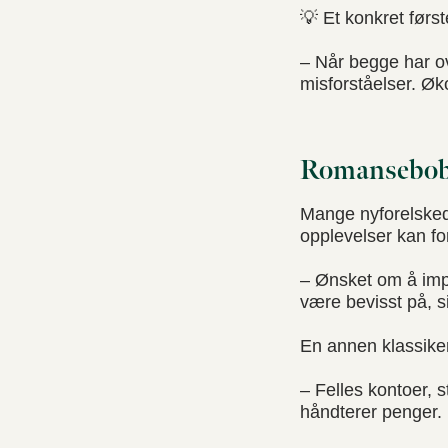
💡 Et konkret først
– Når begge har ov
misforståelser. Øk
Romansebobla
Mange nyforelskede
opplevelser kan fo
– Ønsket om å impon
være bevisst på, s
En annen klassiker
– Felles kontoer, s
håndterer penger. 