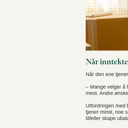
Når inntekte
Når den ene tjener
– Mange velger å f
mest. Andre ønsker 
Utfordringen med h
tjener minst, noe
tilfeller skape uba