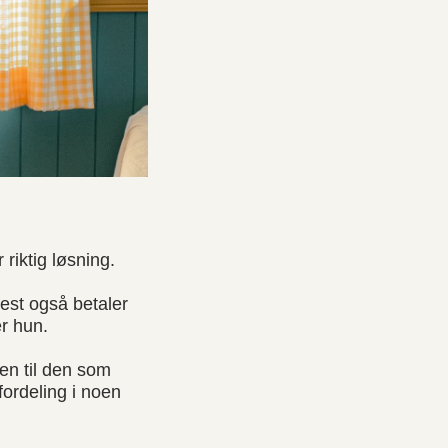
riktig løsning.
mest også betaler
er hun.
ien til den som
ordeling i noen