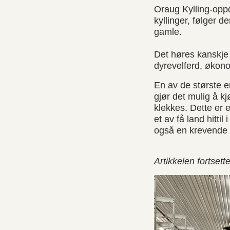
Oraug Kylling-oppd
kyllinger, følger 
gamle.
Det høres kanskje 
dyrevelferd, økono
En av de største 
gjør det mulig å k
klekkes. Dette er e
et av få land hitt
også en krevende o
Artikkelen fortsett