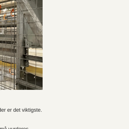
r er det viktigste.
r må vurderes