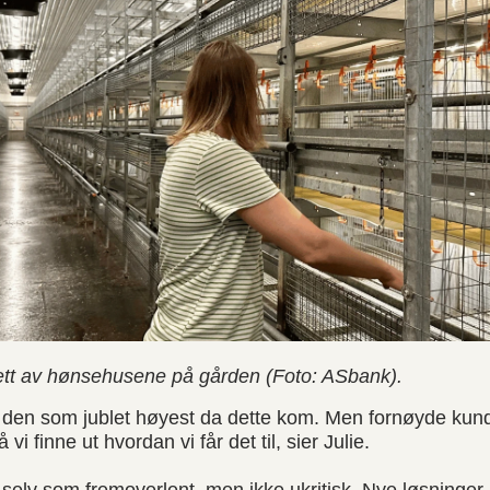
i ett av hønsehusene på gården (Foto: ASbank).
 den som jublet høyest da dette kom. Men fornøyde kunde
vi finne ut hvordan vi får det til, sier Julie.
selv som fremoverlent, men ikke ukritisk. Nye løsninge