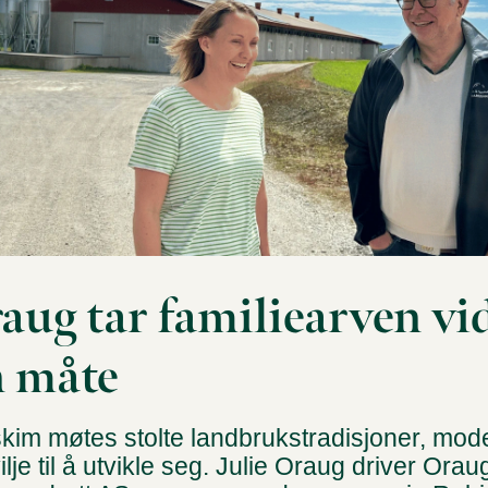
raug tar familiearven vi
n måte
kim møtes stolte landbrukstradisjoner, mod
ilje til å utvikle seg. Julie Oraug driver Ora