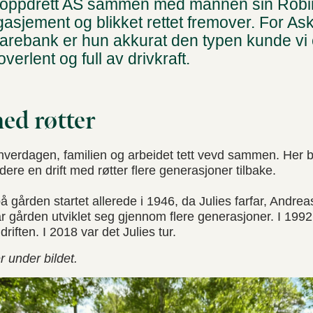
g-oppdrett AS sammen med mannen sin Robi
gasjement og blikket rettet fremover. For As
rebank er hun akkurat den typen kunde vi e
overlent og full av drivkraft.
ed røtter
verdagen, familien og arbeidet tett vevd sammen. Her bo
dere en drift med røtter flere generasjoner tilbake.
å gården startet allerede i 1946, da Julies farfar, Andre
r gården utviklet seg gjennom flere generasjoner. I 1992
riften. I 2018 var det Julies tur.
r under bildet.