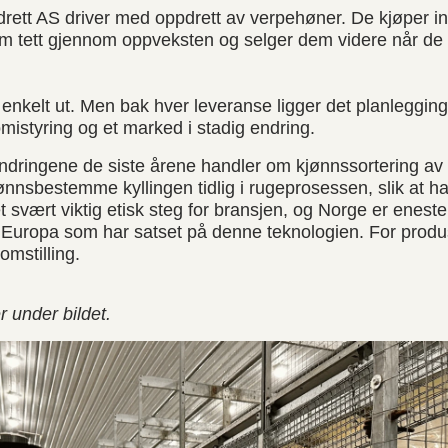
rett AS driver med oppdrett av verpehøner. De kjøper in
dem tett gjennom oppveksten og selger dem videre når de 
enkelt ut. Men bak hver leveranse ligger det planlegging,
mistyring og et marked i stadig endring.
endringene de siste årene handler om kjønnssortering av
jønnsbestemme kyllingen tidlig i rugeprosessen, slik at ha
t svært viktig etisk steg for bransjen, og Norge er enest
il i Europa som har satset på denne teknologien. For prod
mstilling.
er under bildet.