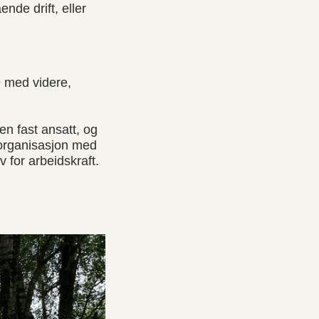
ende drift, eller
e med videre,
n fast ansatt, og
n organisasjon med
 for arbeidskraft.