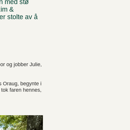
n med stø
kim &
r stolte av å
r og jobber Julie,
as Oraug, begynte i
 tok faren hennes,