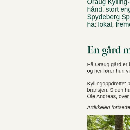
Oraug Kyllin
hånd, stort en
Spydeberg Spa
ha: lokal, frem
En gård m
På Oraug gård er h
og her fører hun vi
Kyllingoppdrettet p
bransjen. Siden ha
Ole Andreas, over d
Artikkelen fortsette