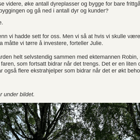
se videre, øke antall dyreplasser og bygge for bare frittgå
 byggingen og gå ned i antall dyr og kunder?
e.
enn vi hadde sett for oss. Men vi så at hvis vi skulle vær
 måtte vi tørre å investere, forteller Julie.
gården helt selvstendig sammen med ektemannen Robin, e
faren, som fortsatt bidrar når det trengs. Det er en lite
r også flere ekstrahjelper som bidrar når det er økt behov
r under bildet.