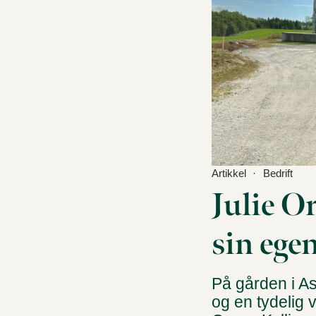
Artikkel
Bedrift
Julie O
sin ege
På gården i As
og en tydelig v