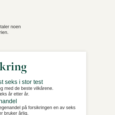
etaler noen
rien.
ikring
t seks i stor test
ng med de beste vilkårene.
ks år etter år.
nandel
egenandel på forsikringen en av seks
 bruker årlig.