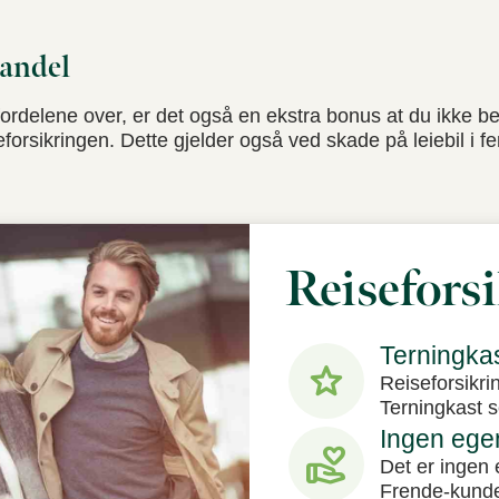
nandel
ordelene over, er det også en ekstra bonus at du ikke b
orsikringen. Dette gjelder også ved skade på leiebil i fe
Reisefors
Terningkas
star
Reiseforsikri
Terningkast se
Ingen ege
volunteer_activism
Det er ingen 
Frende-kunder