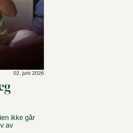
02. juni 2026
eg
ien ikke går
yv av