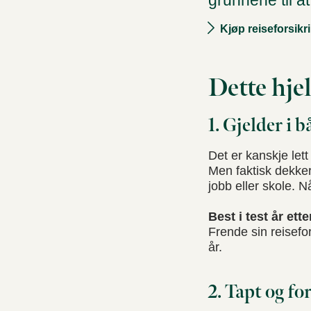
grunnene til at
Kjøp reiseforsikr
Dette hje
1. Gjelder i 
Det er kanskje lett
Men faktisk dekker
jobb eller skole. N
Best i test år ette
Frende sin reisefor
år.
2. Tapt og fo