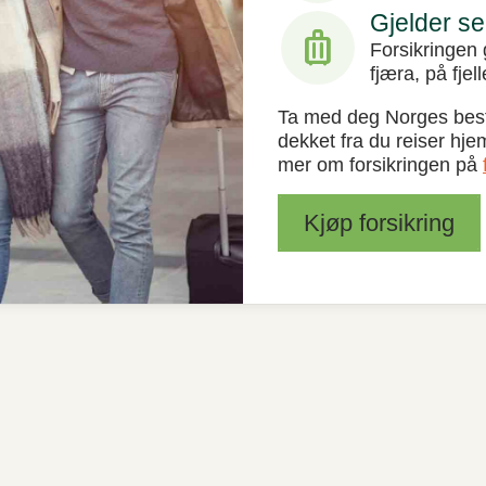
Gjelder se
luggage
Forsikringen 
fjæra, på fjel
Ta med deg Norges beste
dekket fra du reiser hjem
mer om forsikringen på
Kjøp forsikring