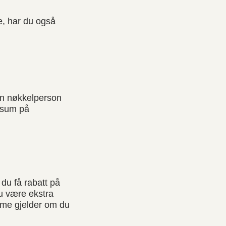
e, har du også
en nøkkelperson
gssum på
du få rabatt på
du være ekstra
mme gjelder om du