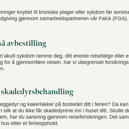
inger knyttet til kroniske plager eller sykdom før avreis
rådgiving gjennom samarbeidspartneren vår Falck (FGA).
så avbestilling
l akutt sykdom ramme deg, ditt eneste reisefølge eller 
 for å gjennomføre reisen, har vi ubegrenset forsikrin
en.
d skadedyrsbehandling
ggedyr og kakerlakker på bostedet ditt i ferien? Da kan 
 slik at du ikke får skadedyrene inn i huset ditt. Skulle 
hjem, har du sanering gjennom reiseforsikringen. Det sa
i hus etter et ferieopphold.