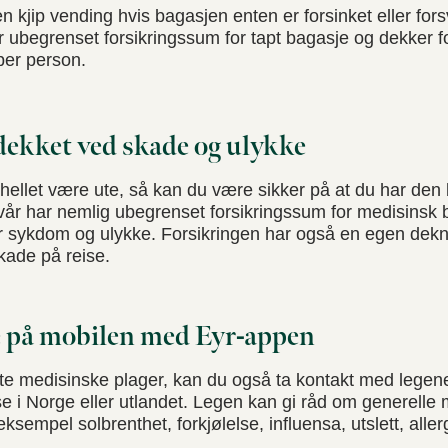
en kjip vending hvis bagasjen enten er forsinket eller for
har ubegrenset forsikringssum for tapt bagasje og dekker 
 per person.
 dekket ved skade og ulykke
uhellet være ute, så kan du være sikker på at du har den
vår har nemlig ubegrenset forsikringssum for medisinsk
r sykdom og ulykke. Forsikringen har også en egen dekni
skade på reise.
ge på mobilen med Eyr-appen
te medisinske plager, kan du også ta kontakt med legene 
se i Norge eller utlandet. Legen kan gi råd om generelle
sempel solbrenthet, forkjølelse, influensa, utslett, allerg