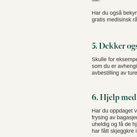
Har du også bekymr
gratis medisinsk 
5. Dekker og
Skulle for eksempe
som du er avhengig
avbestilling av tur
6. Hjelp me
Har du oppdaget ve
frysing av bagasjen
uheldig og få de 
har fått skjeggkre 