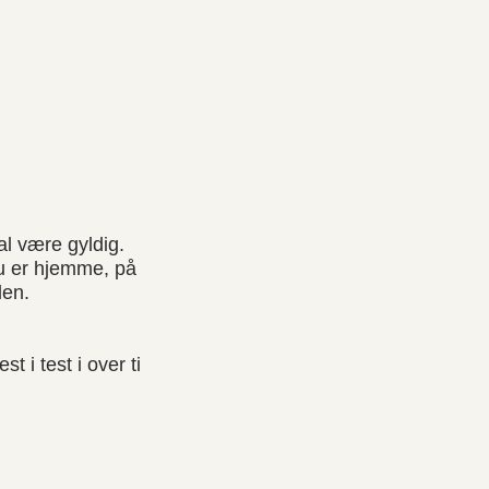
al være gyldig.
du er hjemme, på
den.
 i test i over ti