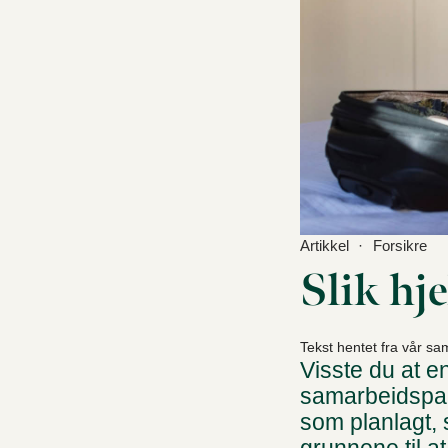
Artikkel
Forsikre
Slik hj
Tekst hentet fra vår sa
Visste du at e
samarbeidspart
som planlagt, s