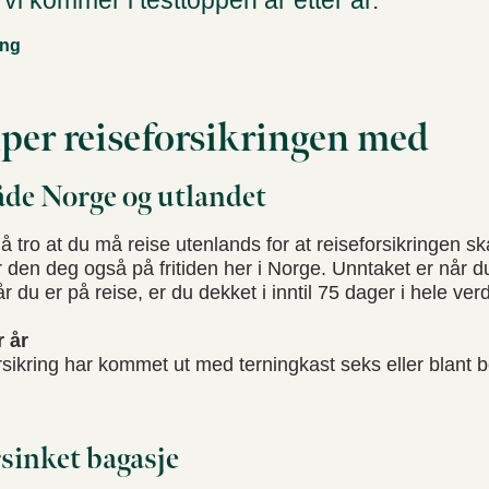
 vi kommer i testtoppen år etter år.
ing
lper reiseforsikringen med
både Norge og utlandet
 å tro at du må reise utenlands for at reiseforsikringen sk
 den deg også på fritiden her i Norge. Unntaket er når 
år du er på reise, er du dekket i inntil 75 dager i hele ver
r år
sikring har kommet ut med terningkast seks eller blant best
rsinket bagasje