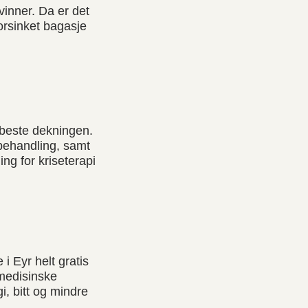
svinner. Da er det
forsinket bagasje
 beste dekningen.
 behandling, samt
ng for kriseterapi
i Eyr helt gratis
 medisinske
i, bitt og mindre