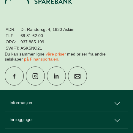
ADR:
Dr. Randersgt 4, 1830 Askim
TLF:
69 81 62 00
ORG:
937 885 199
SWIFT:
ASKSNO21
Du kan sammenligne
våre priser
med priser fra andre
selskaper
på Finansportalen
.
group
Finn rådgiver
Informasjon
Innlogginger
perm_phone_msg
Kontakt oss