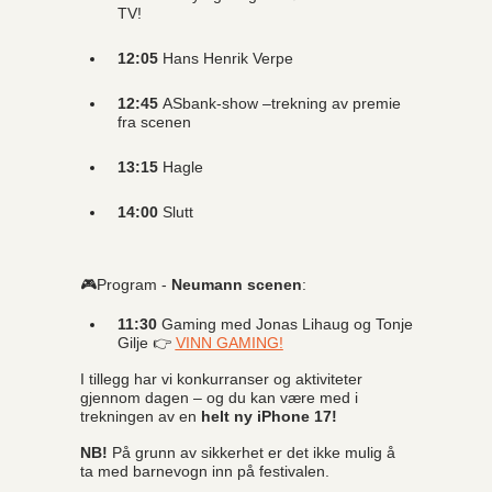
TV!
12:05
Hans Henrik Verpe
12:45
ASbank-show –trekning av premie
fra scenen
13:15
Hagle
14:00
Slutt
🎮
Program -
Neumann scenen
:
11:30
Gaming med Jonas Lihaug og Tonje
Gilje 👉
VINN GAMING!
I tillegg har vi konkurranser og aktiviteter
gjennom dagen – og du kan være med i
trekningen av en
helt ny iPhone 17!
NB!
På grunn av sikkerhet er det ikke mulig å
ta med barnevogn inn på festivalen.