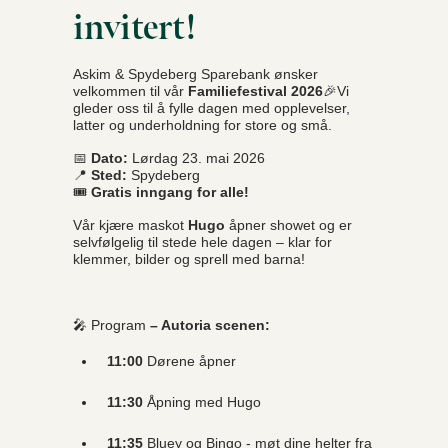
invitert!
Askim & Spydeberg Sparebank ønsker
velkommen til vår
Familiefestival 2026
🎉Vi
gleder oss til å fylle dagen med opplevelser,
latter og underholdning for store og små.
📅
Dato:
Lørdag 23. mai 2026
📍
Sted:
Spydeberg
🎟️
Gratis inngang for alle!
Vår kjære maskot
Hugo
åpner showet og er
selvfølgelig til stede hele dagen – klar for
klemmer, bilder og sprell med barna!
🎤 Program
– Autoria scenen:
11:00
Dørene åpner
11:30
Åpning med Hugo
11:35
Bluey og Bingo - møt dine helter fra