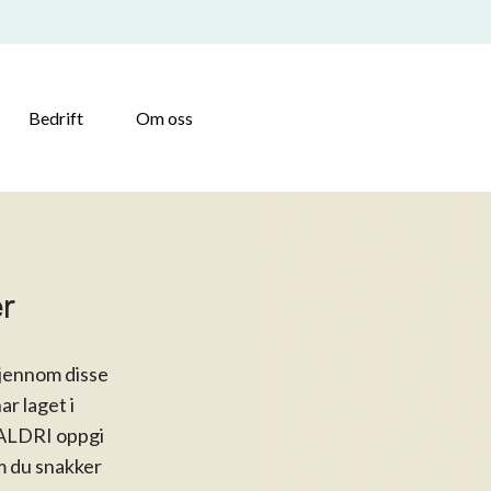
Bedrift
Om oss
r
gjennom disse
ar laget i
 ALDRI oppgi
m du snakker