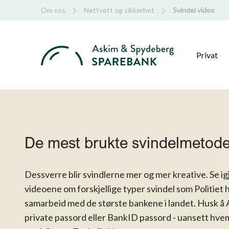
Om oss
Nettvett og sikkerhet
Svindel video
Privat
De mest brukte svindelmetode
Dessverre blir svindlerne mer og mer kreative. Se i
videoene om forskjellige typer svindel som Politiet h
samarbeid med de største bankene i landet. Husk å
private passord eller BankID passord - uansett hve