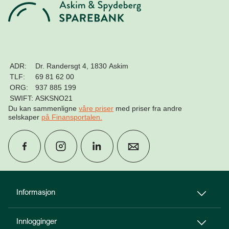
ADR:
Dr. Randersgt 4, 1830 Askim
TLF:
69 81 62 00
ORG:
937 885 199
SWIFT:
ASKSNO21
Du kan sammenligne
våre priser
med priser fra andre
selskaper
på Finansportalen
.
group
Finn rådgiver
Informasjon
Innlogginger
perm_phone_msg
Kontakt oss