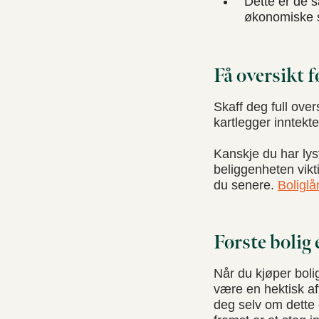
Dette er de 
økonomiske s
Få oversikt f
Skaff deg full ove
kartlegger inntekter
Kanskje du har lyst 
beliggenheten vikti
du senere.
Boliglå
Første bolig
Når du kjøper boli
være en hektisk af
deg selv om dette e