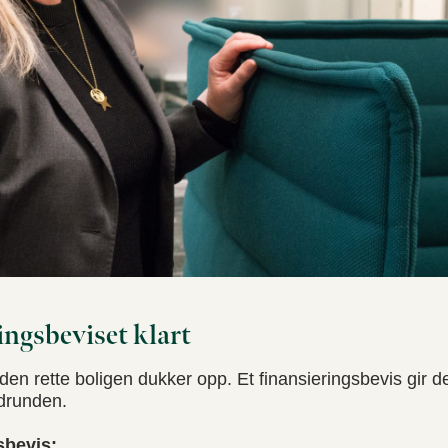
ingsbeviset klart
den rette boligen dukker opp. Et finansieringsbevis gir d
udrunden.
sbevis: