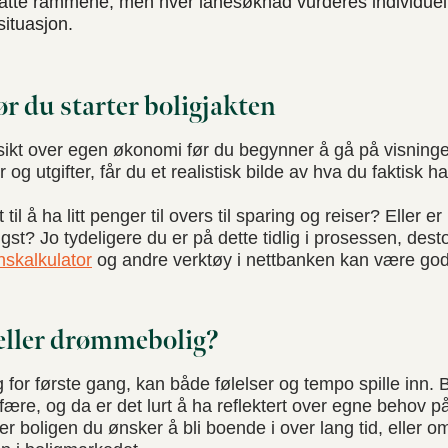
satte rammene, men hver lånesøknad vurderes individuelt 
ituasjon.
ør du starter boligjakten
rsikt over egen økonomi før du begynner å gå på visninge
 og utgifter, får du et realistisk bilde av hva du faktisk har
til å ha litt penger til overs til sparing og reiser? Eller e
gst? Jo tydeligere du er på dette tidlig i prosessen, dest
nskalkulator
og andre verktøy i nettbanken kan være god
 eller drømmebolig?
g for første gang, kan både følelser og tempo spille inn.
fære, og da er det lurt å ha reflektert over egne behov p
r boligen du ønsker å bli boende i over lang tid, eller om