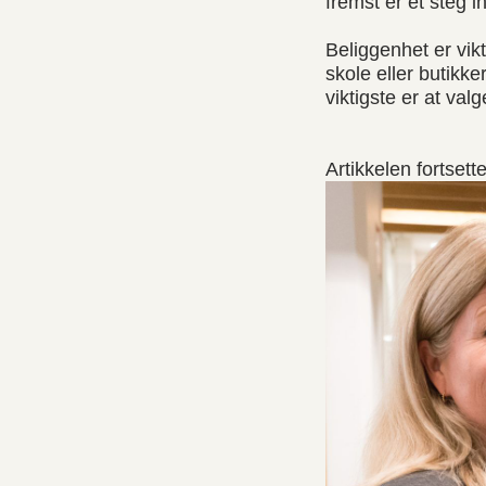
fremst er et steg i
Beliggenhet er vikt
skole eller butikke
viktigste er at val
Artikkelen fortsett