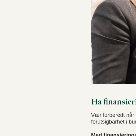
Ha finansier
Vær forberedt når 
forutsigbarhet i b
Med finansiering