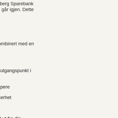
eberg Sparebank
går igjen. Dette
kombinert med en
 utgangspunkt i
øpere
kerhet