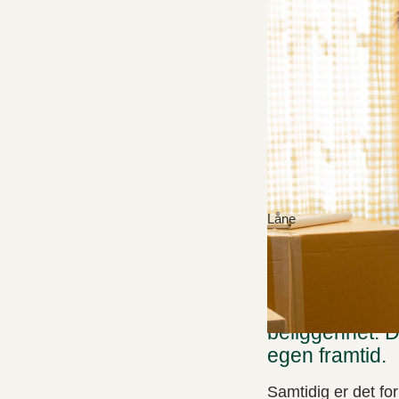
Låne
Å kjøpe sin fø
beliggenhet. D
egen framtid.
Samtidig er det fo