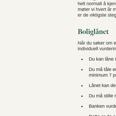
helt normalt å kj
møter vi hvert år 
er de viktigste ste
Boliglånet
Når du søker om e
individuell vurderi
Du kan låne i
Du må tåle e
minimum 7 pr
Lånet kan dek
Du må stille 
Banken vurde