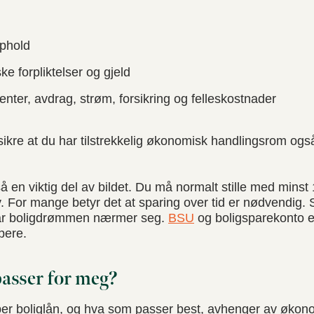
pphold
 forpliktelser og gjeld
enter, avdrag, strøm, forsikring og felleskostnader
sikre at du har tilstrekkelig økonomisk handlingsrom også 
.
å en viktig del av bildet. Du må normalt stille med minst
For mange betyr det at sparing over tid er nødvendig. Sta
når boligdrømmen nærmer seg.
BSU
og boligsparekonto er
pere.
passer for meg?
yper boliglån, og hva som passer best, avhenger av økon