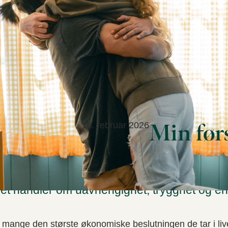
Min førs
18. februar 2026
rste bolig handler om mer enn kvadratmeter
et handler om uavhengighet, trygghet og en 
r mange den største økonomiske beslutningen de tar i live