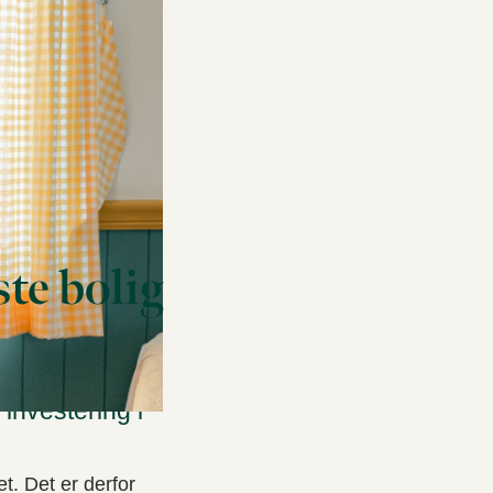
te bolig
 og
investering i
t. Det er derfor