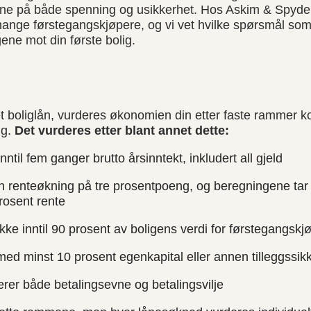
enne på både spenning og usikkerhet. Hos Askim & Spyd
mange førstegangskjøpere, og vi vet hvilke spørsmål som 
gene mot din første bolig.
t boliglån, vurderes økonomien din etter faste rammer 
ng.
Det vurderes etter blant annet dette:
nntil fem ganger brutto årsinntekt, inkludert all gjeld
n renteøkning på tre prosentpoeng, og beregningene tar
osent rente
ke inntil 90 prosent av boligens verdi for førstegangskj
med minst 10 prosent egenkapital eller annen tilleggssik
rer både betalingsevne og betalingsvilje