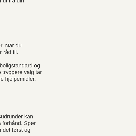
ut fra din
r. Når du
 råd til.
r boligstandard og
o tryggere valg tar
e hjelpemidler.
 Budrunder kan
å forhånd. Spør
 det først og