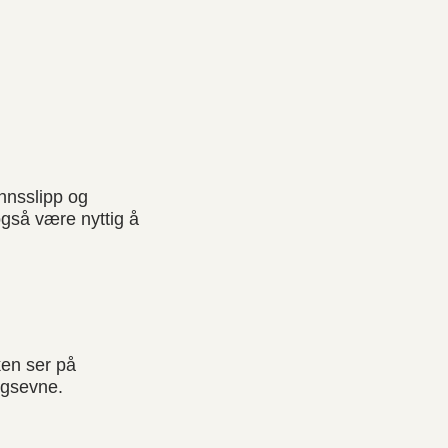
nnsslipp og
også være nyttig å
ken ser på
ngsevne.